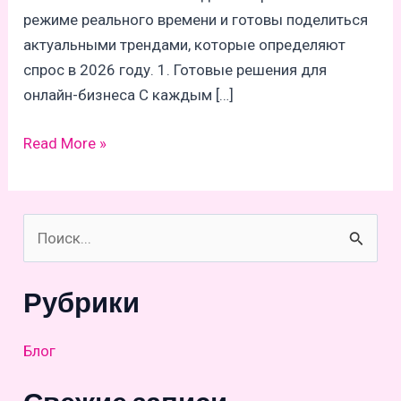
режиме реального времени и готовы поделиться
актуальными трендами, которые определяют
спрос в 2026 году. 1. Готовые решения для
онлайн-бизнеса С каждым […]
Топ-5
Read More »
трендов
цифровых
товаров
П
в
о
2026
и
году:
Рубрики
что
с
покупают
к
Блог
прямо
:
сейчас