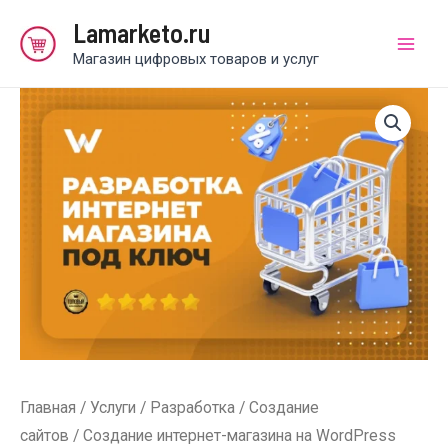
Перейти
Lamarketo.ru
к
Магазин цифровых товаров и услуг
Mai
содержимому
Men
Главная
/
Услуги
/
Разработка
/
Создание
сайтов
/ Создание интернет-магазина на WordPress